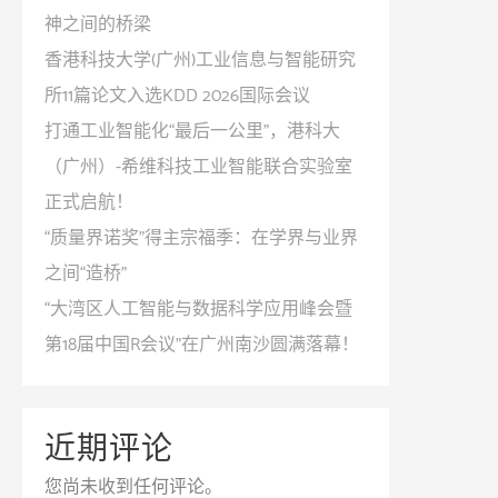
业
点
神之间的桥梁
工
牵
香港科技大学(广州)工业信息与智能研究
程
引
所11篇论文入选KDD 2026国际会议
数
智
打通工业智能化“最后一公里”，港科大
智
能
（广州）-希维科技工业智能联合实验室
化
工
正式启航！
转
业
型​
“质量界诺奖”得主宗福季：在学界与业界
发
展
之间“造桥”
“大湾区人工智能与数据科学应用峰会暨
第18届中国R会议”在广州南沙圆满落幕！
近期评论
您尚未收到任何评论。