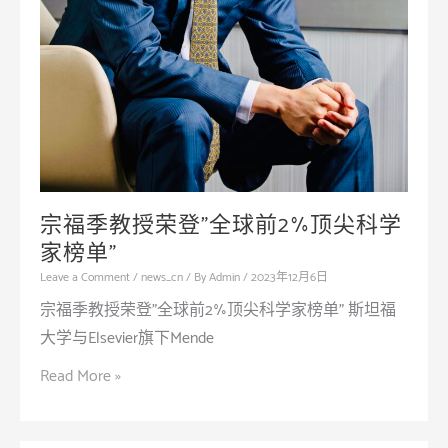
宗福季教授荣登”全球前2%顶尖科学
家榜单”
Leave a Comment
/
news_cn
/ By
Admin
/
2023年12月6日
宗福季教授荣登”全球前2%顶尖科学家榜单” 斯坦福
大学与Elsevier旗下Mende
宗
Read More »
福
季