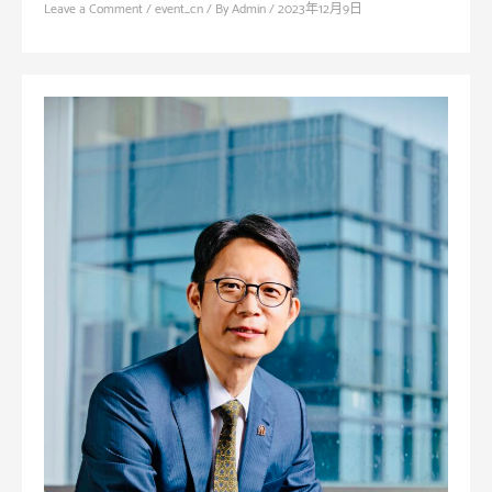
Leave a Comment
/
event_cn
/ By
Admin
/
2023年12月9日