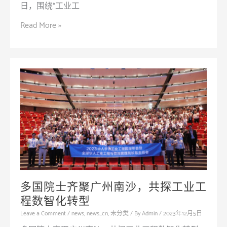
日，围绕“工业工
专
Read More »
访
中
国
工
程
院
院
士
唐
立
新：
多国院士齐聚广州南沙，共探工业工
有
程数智化转型​
机
Leave a Comment
/
news
,
news_cn
,
未分类
/ By
Admin
/
2023年12月5日
融