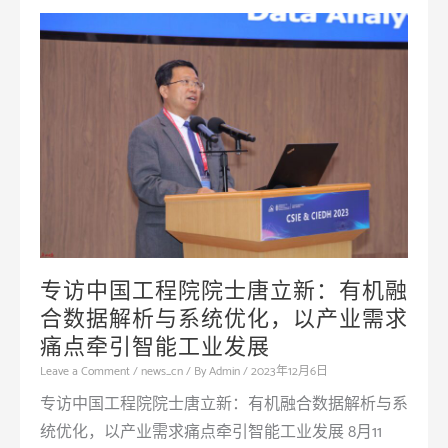
教
授
荣
登”
全
球
前
2%
顶
尖
专访中国工程院院士唐立新：有机融
科
合数据解析与系统优化，以产业需求
学
痛点牵引智能工业发展
家
榜
Leave a Comment
/
news_cn
/ By
Admin
/
2023年12月6日
单”
专访中国工程院院士唐立新：有机融合数据解析与系
统优化，以产业需求痛点牵引智能工业发展 8月11