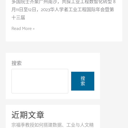
多国院士齐聚广州南沙，共探工业工程数智化转型​ 8
合
月11日至12日，2023华人学者工业工程国际年会暨第
数
十三届
据
多
Read More »
解
国
析
院
与
士
系
齐
统
搜索
聚
优
广
化，
搜
州
索
以
南
产
沙，
业
共
需
近期文章
探
求
工
宗福季教授如何搭建数据、工业与人文精
痛