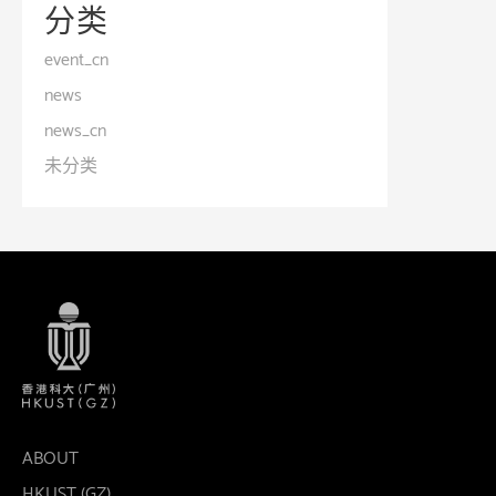
分类
event_cn
news
news_cn
未分类
ABOUT
HKUST (GZ)